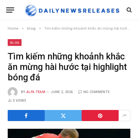
»
»
Home
blog
Tìm kiếm những khoảnh khắc ăn mừng hài hước tại highlight bóng đá
BLOG
Tìm kiếm những khoảnh khắc
ăn mừng hài hước tại highlight
bóng đá
BY
ALFA TEAM
JUNE 2, 2026
NO COMMENTS
5
VIEWS