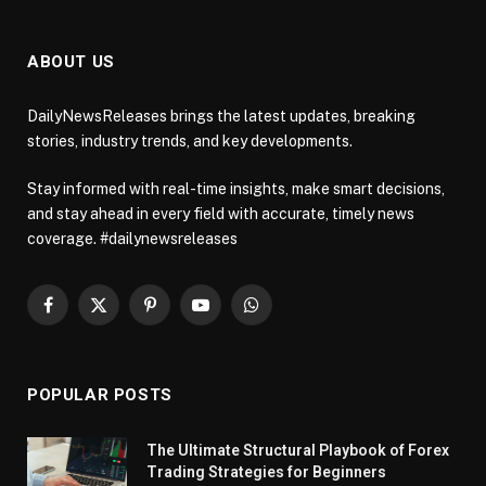
ABOUT US
DailyNewsReleases brings the latest updates, breaking
stories, industry trends, and key developments.
Stay informed with real-time insights, make smart decisions,
and stay ahead in every field with accurate, timely news
coverage. #dailynewsreleases
Facebook
X
Pinterest
YouTube
WhatsApp
(Twitter)
POPULAR POSTS
The Ultimate Structural Playbook of Forex
Trading Strategies for Beginners