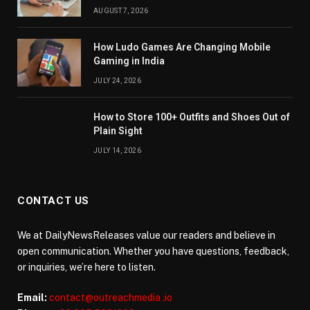
AUGUST 7, 2026
How Ludo Games Are Changing Mobile
Gaming in India
JULY 24, 2026
How to Store 100+ Outfits and Shoes Out of
Plain Sight
JULY 14, 2026
CONTACT US
We at DailyNewsReleases value our readers and believe in
open communication. Whether you have questions, feedback,
or inquiries, we’re here to listen.
Email:
contact@outreachmedia .io