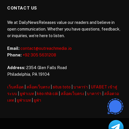
CONTACT US
We at DailyNewsReleases value our readers and believe in
open communication. Whether you have questions, feedback,
or inquiries, we’re here to listen.
Email:
contact@outreachmedia .io
Phone:
+92 305 5631208
Address:
2354 Glen Falls Road
Philadelphia, PA 19104
เว็บสล็อต
|
สล็อตเว็บตรง
|
situs toto
|
บาคาร่า
|
UFABET เข้าสู่
ระบบ
|
ยูฟ่าเบท
|
kèo nhà cái
|
สล็อตเว็บตรง
|
บาคาร่า
|
สล็อตวอ
เลท
|
ยูฟ่าเบท
|
ยูฟ่า