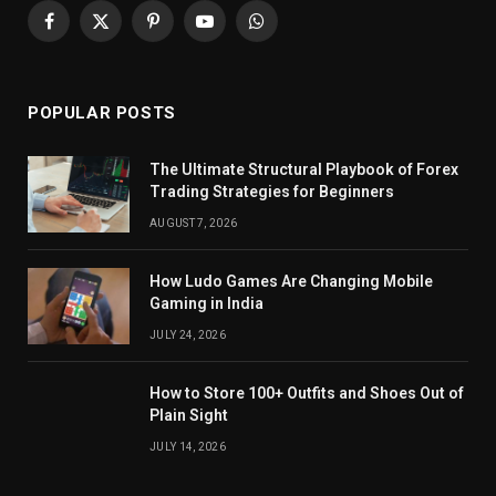
Facebook
X
Pinterest
YouTube
WhatsApp
(Twitter)
POPULAR POSTS
The Ultimate Structural Playbook of Forex
Trading Strategies for Beginners
AUGUST 7, 2026
How Ludo Games Are Changing Mobile
Gaming in India
JULY 24, 2026
How to Store 100+ Outfits and Shoes Out of
Plain Sight
JULY 14, 2026